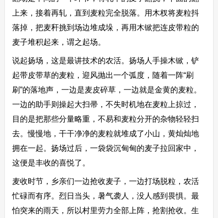
上来，接着再轧，直到麦粒完全脱落。用木杈将麦粒抖
落掉，把麦秆挑到场边堆成垛，再用木锨把连皮带粒的
麦子堆积起来，谓之起场。
说起扬场，这是最讲技术的农活。扬场人手操木锨，铲
起带皮带草的麦粒，迎风抛出一个弧度，随着一阵“刷
刷”的落地声，一边是麦皮碎草，一边就是金黄的麦粒。
一边的助手则操起大扫帚，不失时机地在麦粒上掠过，
目的是把那些分量略重，不易和麦粒分开的杂物轻轻扫
去。慢慢地，干干净净的麦粒就堆成了小山，黄灿灿地
拥在一起。扬场过后，一袋袋沉甸甸的麦子拉回家中，
这便是丰收的喜悦了。
麦收时节，乡亲们一边抢收麦子，一边打场脱粒，农活
忙碌而有序。烈日当头，暑气袭人，没人感到畏惧。最
怕突来的雨天，所以村里劳力全部上阵，抢割抢收。生