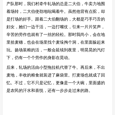
产队那时，我们村牵牛轧场的总是二大伯，牛卖力地围
着场转，二大伯使劲地吆喝着牛。虽然他背有点驼，却
是打场的好手。跟着二大伯翻场的，大都是巧手巧舌的
妇女，她们一边干活，一边打嘴仗，引来一片片笑声，
辛苦的劳作也就有了一丝的轻松。那时我尚小，会在地
里拾麦穗，也会在场里找个麦垛掏个洞，在里面躲起来
玩。扬场装粮的活，一般会延续到夜里，明晃晃的汽灯
下，仍有一个个劳作的身影在晃动。
后来，轧场的活由小型拖拉机代替了牛。再后来，不出
麦地，丰收的粮食就装进了麻袋里。打麦场也就成了回
忆。不过，它不只是记忆，更像是一个大碗，里面盛的
是农民的汗水和喜悦，还有一步步走过来的路。