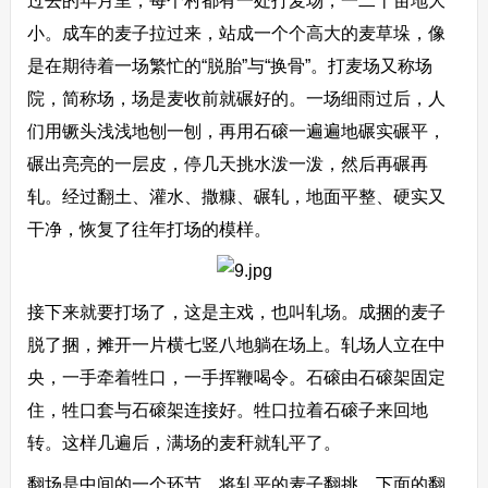
过去的年月里，每个村都有一处打麦场，一二十亩地大
小。成车的麦子拉过来，站成一个个高大的麦草垛，像
是在期待着一场繁忙的“脱胎”与“换骨”。打麦场又称场
院，简称场，场是麦收前就碾好的。一场细雨过后，人
们用镢头浅浅地刨一刨，再用石磙一遍遍地碾实碾平，
碾出亮亮的一层皮，停几天挑水泼一泼，然后再碾再
轧。经过翻土、灌水、撒糠、碾轧，地面平整、硬实又
干净，恢复了往年打场的模样。
接下来就要打场了，这是主戏，也叫轧场。成捆的麦子
脱了捆，摊开一片横七竖八地躺在场上。轧场人立在中
央，一手牵着牲口，一手挥鞭喝令。石磙由石磙架固定
住，牲口套与石磙架连接好。牲口拉着石磙子来回地
转。这样几遍后，满场的麦秆就轧平了。
翻场是中间的一个环节，将轧平的麦子翻挑，下面的翻