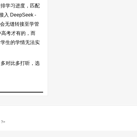
安排学习进度，匹配
eepSeek -
还会无缝转接至学管
中高考才有的，而
对学生的学情无法实
多对比多打听，选
; ?>